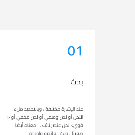
01
بحث
عند الإشارة مختلفة ، وبالتحديد ملء
النص أو نص وهمي أو نص مخفي أو <
قوي> نص عنصر نائب : ، معناه أيضًا
صفريًا ، ولكن فائدته واضحة.