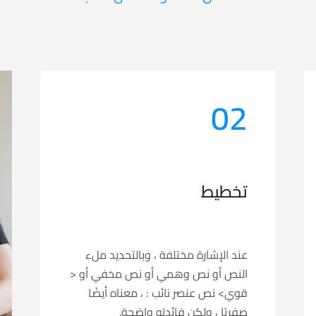
02
تخطيط
عند الإشارة مختلفة ، وبالتحديد ملء
النص أو نص وهمي أو نص مخفي أو <
قوي> نص عنصر نائب : ، معناه أيضًا
صفريًا ، ولكن فائدته واضحة.