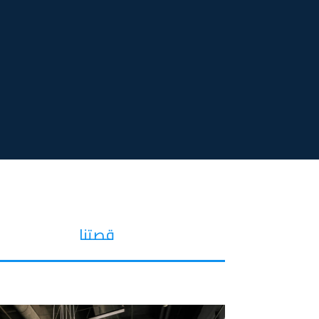
قصتنا